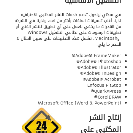
التشغيل الأساسية
في سكاي لينجوز، تدعم خدمات النشر المكتبي الاحترافية
لدينا أغلب تنسيقات الملفات بأكثر من لغة. ولدينا في الشركة
من القدرات ما يكفي للعمل علي أي تطبيق للنشر الفني أو
تطبيقات الرسومات على نظامي التشغيل Windows
وMacintosh. تشمل هذه التطبيقات على سبيل المثال لا
الحصر ما يلي:
Adobe® FrameMaker®
Adobe® Photoshop®
Adobe® Illustrator®
Adobe® InDesign®
Adobe® Acrobat®
Enfocus PitStop
®
QuarkXPress
®
CorelDRAW
Microsoft Office (Word & PowerPoint)
إنتاج النشر
المكتبي على