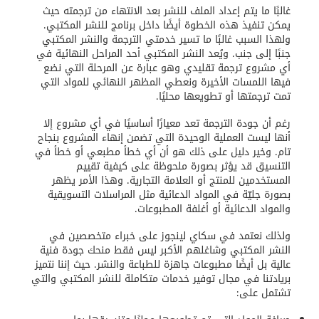
غالبًا ما يتم إعداد الملف للنشر بعد الانتهاء من ترجمته حيث
يمكن تنفيذ هذه الخطوة أيضًا داخل برنامج للنشر المكتبي.
ولهذا السبب غالبًا ما تسير خدمتي الترجمة والنشر المكتبي
جنبًا إلى جنب. ويُعد النشر المكتبي أحد المراحل النهائية في
أي مشروع ترجمة تقليدي وهو عبارة عن المرحلة التي نضع
فيها اللمسات الأخيرة ونعطي المظهر النهائي للمواد التي
تمت ترجمتها أو تطويعها محليًا.
رغم أن جودة الترجمة تعد معيارًا أساسيًا في أي مشروع إلا
أنها ليست العملية الوحيدة التي تضمن إنهاء المشروع بنجاح
تام. وخير دليل على ذلك هو أن أي خطأ مطبعي أو خطأ في
التنسيق قد يؤثر بصورة ملحوظة على كيفية تقييم
المستخدمين للمنتج أو العلامة التجارية. وهذا الأمر يظهر
بصورة جليّة في المواد الدعائية مثل المراسلات التسويقية
والمواد الدعائية أو أغلفة المطبوعات.
ولذلك نعتمد في سكاي لينجوز على خبراء متخصصين في
النشر المكتبي وشاغلهم الأكبر ليس فقط منحك جودة فنية
عالية بل أيضًا مطبوعات جاهزة للطباعة والنشر. حيث إننا نتميز
بريادتنا في مجال توفير خدمات متكاملة للنشر المكتبي والتي
تشتمل على: