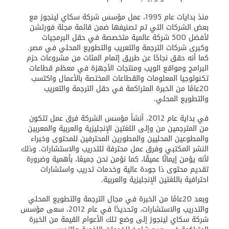
منذ بدايات عام 1995، عمل مؤسس شركة سكاي لينجوز مع
بعض الشركات التي تم تصنيفها ضمن قائمة مجلة فورتشن
لأفضل 500 شركة عالمية متخصصة في حقل البرمجيات
وكبرى شركات الترجمة والتعريب والتطويع المحلي في مصر.
كما أنه حقق نجاحًا عن طريق إتمام المئات من مشروعات حزم
البرامج ومواقع الويب ومنتجات الأجهزة في معظم قطاعات
تكنولوجيا المعلومات والقطاعات المختصة بالأعمال واكتسب
20عامًا من الخبرة المتراكمة في حقل الترجمة والتعريب
والتطويع المحلي.
في بداية عام 2012، أنشأ مؤسس الشركة فرق عمل تتكون
من المترجمين من وإلى اللغتين الإنجليزية والعربية والمعربين
والمطوعين المحليين والمطورين المحترفين للمحتوى وخبراء
النشر المكتبي وفرق عمل محترفة للتدريب والاستشارات. وذلك
لأنه يؤمن إيمانًا عميقًا، كما نؤمن نحن جميعًا، بأهمية وضرورة
تقديم محتوى ذا جودة عالية وخدمات تدريب واستشارات
احترافية باللغتين الإنجليزية والعربية.
وبعد 20عامًا من الخبرة في مجال الترجمة والتطويع المحلي
والتدريب والاستشارات، وتحديدًا في عام 2012، سعى مؤسس
شركة سكاي لينجوز إلى وضع تلك الأعوام القيمة من الخبرة